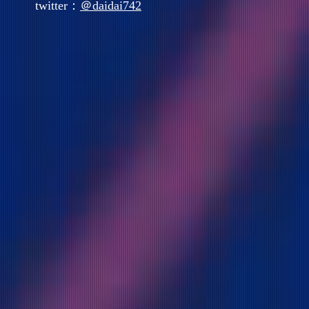
twitter：
＠daidai742